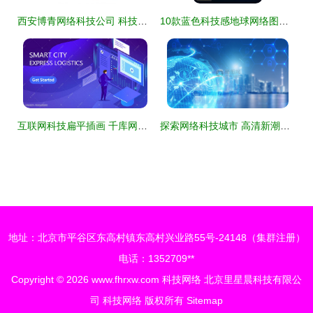
西安博青网络科技公司 科技网络的创新引领者
10款蓝色科技感地球网络图矢量素材 用极简视效探索科技边界
互联网科技扁平插画 千库网中的视觉网络新表达
探索网络科技城市 高清新潮视觉素材的魅力与应用
地址：北京市平谷区东高村镇东高村兴业路55号-24148（集群注册）
电话：1352709**
Copyright © 2026
www.fhrxw.com
科技网络
北京里星晨科技有限公
司
科技网络
版权所有
Sitemap